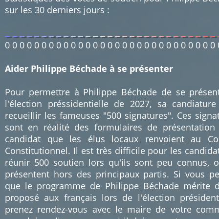
sur les 30 derniers jours :
0
0
0
0
0
0
0
0
0
0
0
0
0
0
0
0
0
0
0
0
0
0
0
0
0
0
0
0
0
Aider Philippe Béchade à se présenter
Pour permettre à Philippe Béchade de se présen
l'élection préssidentielle de 2027, sa candiature
recueillir les fameuses "500 signatures". Ces signa
sont en réalité des formulaires de présentation
candidat que les élus locaux renvoient au Co
Constitutionnel. Il est très difficile pour les candida
réunir 500 soutien lors qu'ils sont peu connus, 
présentent hors des principaux partis. Si vous p
que le programme de Philippe Béchade mérite d
proposé aux français lors de l'élection présidenti
prenez rendez-vous avec le maire de votre co