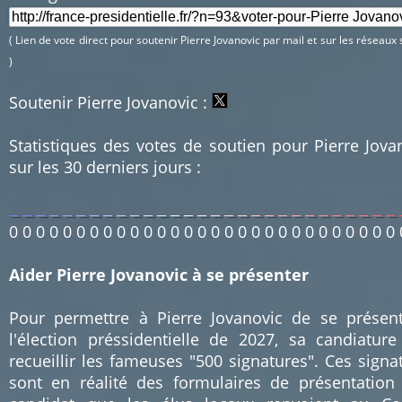
( Lien de vote direct pour soutenir Pierre Jovanovic par mail et sur les réseaux
)
Soutenir Pierre Jovanovic :
Statistiques des votes de soutien pour Pierre Jova
sur les 30 derniers jours :
0
0
0
0
0
0
0
0
0
0
0
0
0
0
0
0
0
0
0
0
0
0
0
0
0
0
0
0
0
Aider Pierre Jovanovic à se présenter
Pour permettre à Pierre Jovanovic de se présen
l'élection préssidentielle de 2027, sa candiature
recueillir les fameuses "500 signatures". Ces signa
sont en réalité des formulaires de présentation