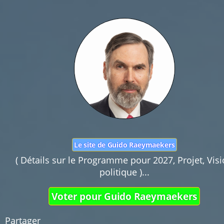
Nom :
Mail :
Fonction de commentaires dédiée au débat cit
Pas d'insultes. Merci.
Le site de Guido Raeymaekers
( Détails sur le Programme pour 2027, Projet, Vis
politique )...
Voter pour Guido Raeymaekers
Partager 