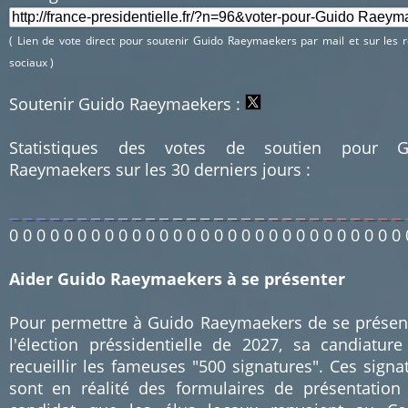
( Lien de vote direct pour soutenir Guido Raeymaekers par mail et sur les 
sociaux )
Soutenir Guido Raeymaekers :
Statistiques des votes de soutien pour G
Raeymaekers sur les 30 derniers jours :
0
0
0
0
0
0
0
0
0
0
0
0
0
0
0
0
0
0
0
0
0
0
0
0
0
0
0
0
0
Aider Guido Raeymaekers à se présenter
Pour permettre à Guido Raeymaekers de se présen
l'élection préssidentielle de 2027, sa candiature
recueillir les fameuses "500 signatures". Ces signa
sont en réalité des formulaires de présentation