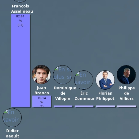
François
Asselineau
82.61
%
(57)
Juan
Dominique
Philippe
Branco
de
Éric
Florian
de
10.14
Villepin
Zemmour
Philippot
Villiers
%
(7)
1.45
1.45
1.45
1.45
%
%
%
%
(1)
(1)
(1)
(1)
Didier
Raoult