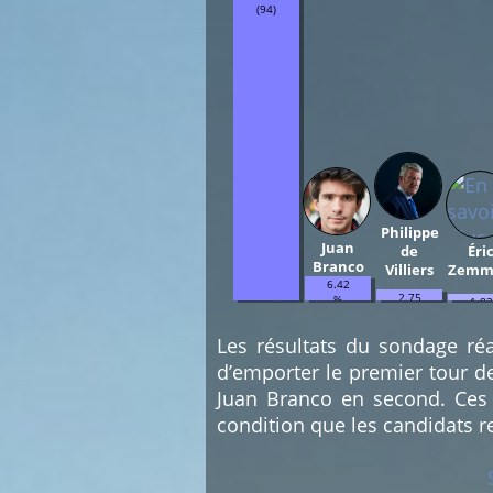
(94)
Philippe
Juan
de
Éri
Branco
Villiers
Zemm
6.42
2.75
%
1.83
%
(7)
%
(3)
(2)
Les résultats du sondage réa
d’emporter le premier tour d
Juan Branco en second. Ces 
condition que les candidats r