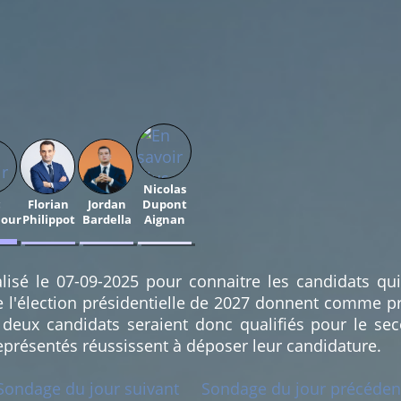
Nicolas
c
Florian
Jordan
Dupont
our
Philippot
Bardella
Aignan
0.92
0.92
0.92
%
%
%
(1)
(1)
(1)
lisé le 07-09-2025 pour connaitre les candidats qu
e l'élection présidentielle de 2027 donnent comme pr
deux candidats seraient donc qualifiés pour le sec
eprésentés réussissent à déposer leur candidature.
Sondage du jour suivant
Sondage du jour précéden