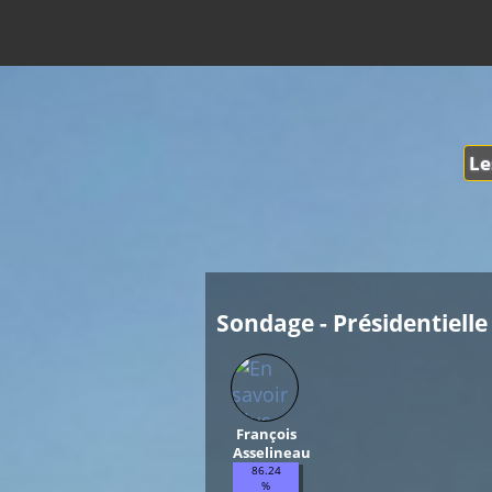
Le
Sondage - Présidentielle 
François
Asselineau
86.24
%