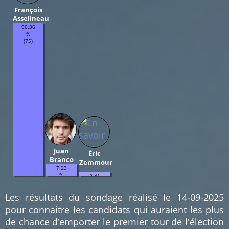
François
Asselineau
90.36
%
(75)
Juan
Éric
Branco
Zemmour
7.23
%
2.41
(6)
%
(2)
Les résultats du sondage réalisé le 14-09-2025
pour connaitre les candidats qui auraient les plus
de chance d’emporter le premier tour de l'élection