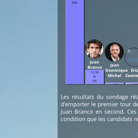
(58)
Juan
Jean
Branco
Dominique
Éri
12.33
Michel
Zemm
%
(9)
1.37
1.37
%
%
(1)
(1)
Les résultats du sondage réa
d’emporter le premier tour d
Juan Branco en second. Ces 
condition que les candidats r