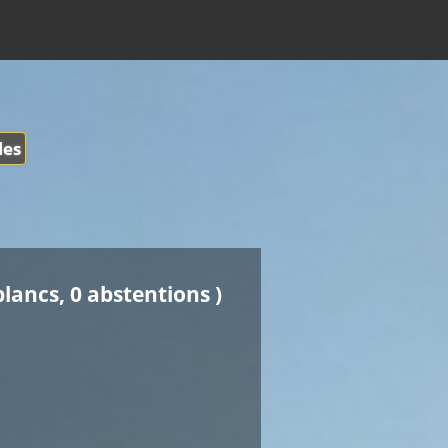
les
blancs, 0 abstentions )