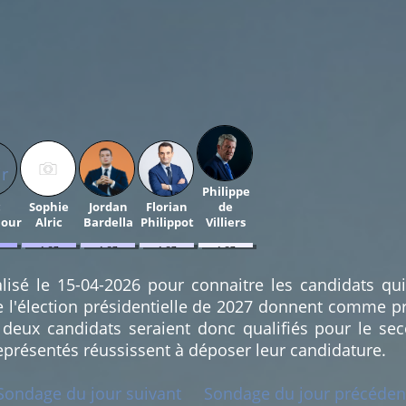
Philippe
c
Sophie
Jordan
Florian
de
our
Alric
Bardella
Philippot
Villiers
1.37
1.37
1.37
1.37
%
%
%
%
(1)
(1)
(1)
(1)
lisé le 15-04-2026 pour connaitre les candidats qu
e l'élection présidentielle de 2027 donnent comme pr
deux candidats seraient donc qualifiés pour le sec
eprésentés réussissent à déposer leur candidature.
Sondage du jour suivant
Sondage du jour précéden