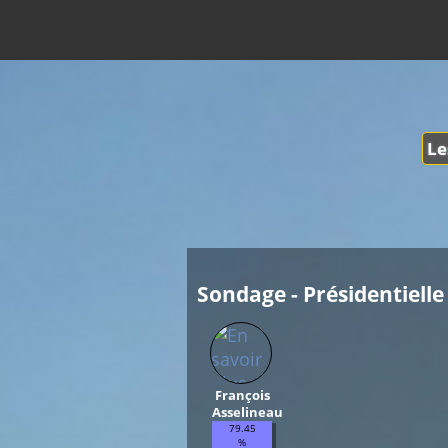
Le
Sondage - Présidentielle 
François
Asselineau
79.45
%