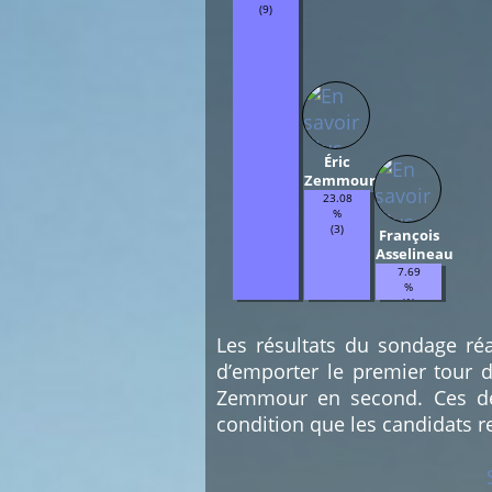
(9)
Éric
Zemmour
23.08
%
(3)
François
Asselineau
7.69
%
(1)
Les résultats du sondage réa
d’emporter le premier tour d
Zemmour en second. Ces deu
condition que les candidats r