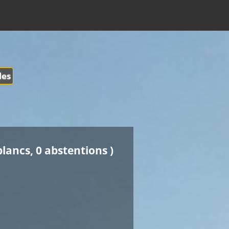
les
blancs, 0 abstentions )