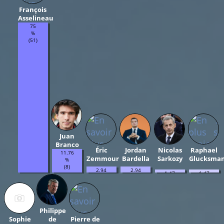
François
Asselineau
75
%
(51)
Juan
Branco
Éric
Jordan
Nicolas
Raphael
11.76
Zemmour
Bardella
Sarkozy
Glucksma
%
(8)
2.94
2.94
1.47
1.47
%
%
%
%
(2)
(2)
(1)
(1)
Philippe
Sophie
de
Pierre de