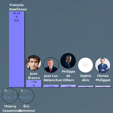
François
Asselineau
82.28
%
(65)
Philippe
Juan
Jean Luc
de
Sophie
Florian
Branco
Mélenchon
Villiers
Alric
Philippot
7.59
%
2.53
2.53
1.27
1.27
(6)
%
%
%
%
(2)
(2)
(1)
(1)
Thierry
Éric
Casasnovas
Zemmour