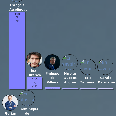
François
Asselineau
79.55
%
(70)
Juan
Philippe
Nicolas
Branco
de
Dupont
Éric
Gérald
12.5
Villiers
Aignan
Zemmour
Darmanin
%
(11)
2.27
1.14
1.14
1.14
%
%
%
%
(2)
(1)
(1)
(1)
Dominique
Florian
de