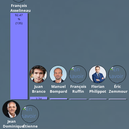
François
Asselineau
92.47
%
(135)
Juan
Manuel
François
Florian
Éric
Branco
Bompard
Ruffin
Philippot
Zemmour
2.74
1.37
0.68
0.68
0.68
%
%
%
%
%
(4)
(2)
(1)
(1)
(1)
Jean
Dominique
Étienne