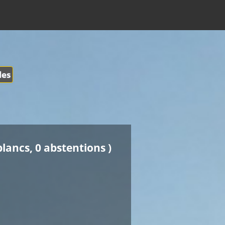
les
blancs, 0 abstentions )