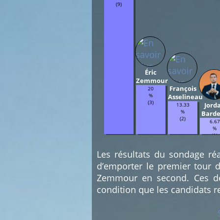
(9)
Éric
Zemmour
François
20
%
Asselineau
(3)
Jord
13.33
%
Barde
(2)
6.67
%
(1)
Les résultats du sondage réa
d’emporter le premier tour d
Zemmour en second. Ces deu
condition que les candidats r