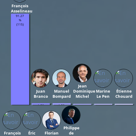
François
Asselineau
91.27
%
(115)
Jean
Juan
Manuel
Dominique
Marine
Étienne
Branco
Bompard
Michel
Le Pen
Chouard
1.59
1.59
0.79
0.79
0.79
%
%
%
%
%
(2)
(2)
(1)
(1)
(1)
Philippe
François
Éric
Florian
de