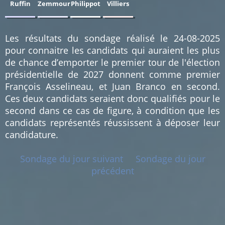
Ruffin
Zemmour
Philippot
Villiers
0.79
0.79
0.79
0.79
%
%
%
%
(1)
(1)
(1)
(1)
Les résultats du sondage réalisé le 24-08-2025
pour connaitre les candidats qui auraient les plus
de chance d’emporter le premier tour de l'élection
présidentielle de 2027 donnent comme premier
François Asselineau, et Juan Branco en second.
Ces deux candidats seraient donc qualifiés pour le
second dans ce cas de figure, à condition que les
candidats représentés réussissent à déposer leur
candidature.
Sondage du jour suivant
Sondage du jour
précédent