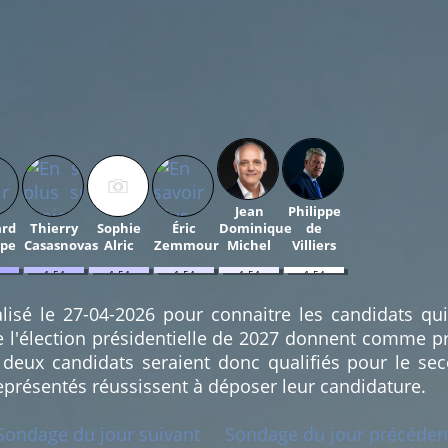
Jean
Philippe
ard
Thierry
Sophie
Éric
Dominique
de
ppe
Casasnovas
Alric
Zemmour
Michel
Villiers
1.54
1.54
1.54
1.54
1.54
%
%
%
%
%
(1)
(1)
(1)
(1)
(1)
lisé le 27-04-2026 pour connaitre les candidats qu
e l'élection présidentielle de 2027 donnent comme pr
deux candidats seraient donc qualifiés pour le sec
eprésentés réussissent à déposer leur candidature.
Sondage du jour suivant
Sondage du jour précéden