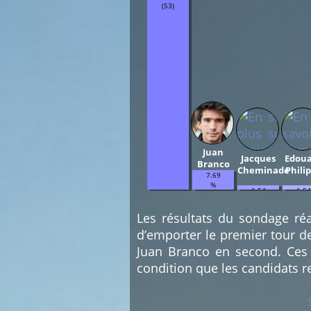
(53)
Juan
Jacques
Edou
Branco
Cheminade
Phili
7.69
%
1.54
1.54
(5)
%
%
(1)
(1)
Les résultats du sondage réa
d’emporter le premier tour d
Juan Branco en second. Ces 
condition que les candidats r