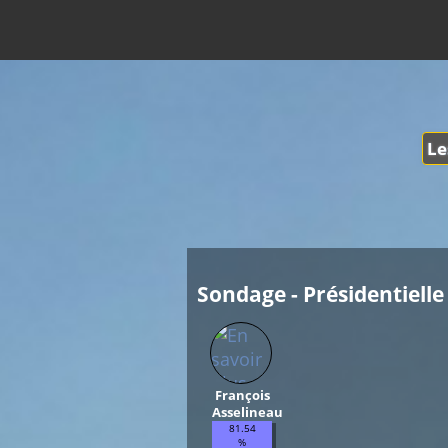
Le
Sondage - Présidentielle 
François
Asselineau
81.54
%