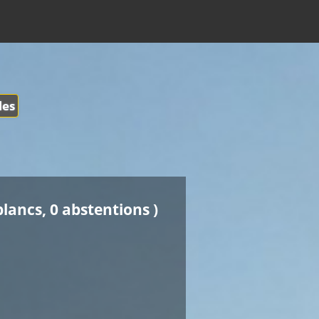
les
blancs, 0 abstentions )