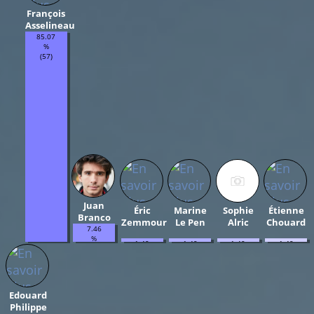
François
Asselineau
85.07
%
(57)
Juan
Éric
Marine
Sophie
Étienne
Branco
Zemmour
Le Pen
Alric
Chouard
7.46
%
1.49
1.49
1.49
1.49
(5)
%
%
%
%
(1)
(1)
(1)
(1)
Edouard
Philippe