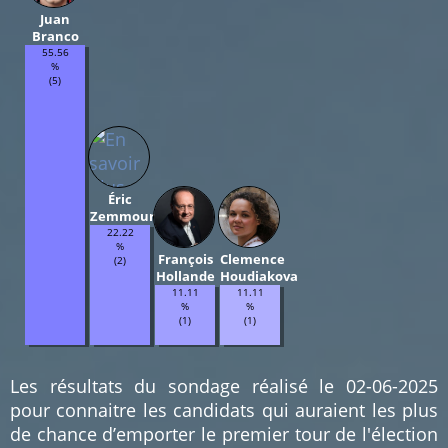
Juan
Branco
55.56
%
(5)
Éric
Zemmour
22.22
%
François
Clemence
(2)
Hollande
Houdiakova
11.11
11.11
%
%
(1)
(1)
Les résultats du sondage réalisé le 02-06-2025
pour connaitre les candidats qui auraient les plus
de chance d’emporter le premier tour de l'élection