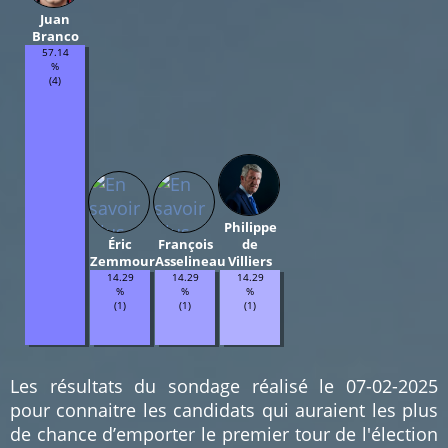
Juan
Branco
57.14
%
(4)
Philippe
Éric
François
de
Zemmour
Asselineau
Villiers
14.29
14.29
14.29
%
%
%
(1)
(1)
(1)
Les résultats du sondage réalisé le 07-02-2025
pour connaitre les candidats qui auraient les plus
de chance d’emporter le premier tour de l'élection