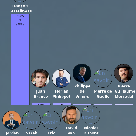
François
Asselineau
93.85
%
(488)
Philippe
Pierre
Juan
Florian
de
Pierre de
Guillaume
Branco
Philippot
Villiers
Gaulle
Mercadal
1.73
1.54
1.15
0.58
0.19
%
%
%
%
%
(9)
(8)
(6)
(3)
(1)
David
Nicolas
Jordan
Sarah
Éric
van
Dupont