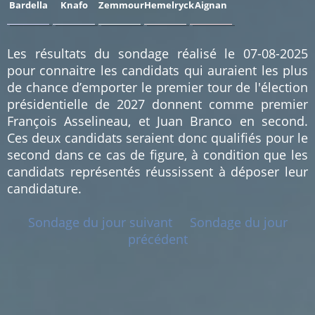
Bardella
Knafo
Zemmour
Hemelryck
Aignan
0.19
0.19
0.19
0.19
0.19
%
%
%
%
%
(1)
(1)
(1)
(1)
(1)
Les résultats du sondage réalisé le 07-08-2025
pour connaitre les candidats qui auraient les plus
de chance d’emporter le premier tour de l'élection
présidentielle de 2027 donnent comme premier
François Asselineau, et Juan Branco en second.
Ces deux candidats seraient donc qualifiés pour le
second dans ce cas de figure, à condition que les
candidats représentés réussissent à déposer leur
candidature.
Sondage du jour suivant
Sondage du jour
précédent