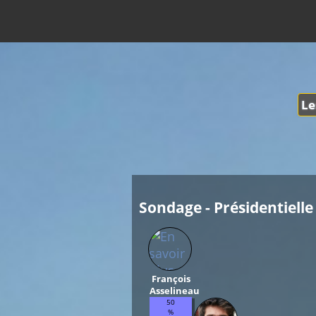
Le
Sondage - Présidentielle 
François
Asselineau
50
%