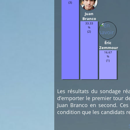
(3)
Juan
Branco
33.33
%
(2)
Éric
Zemmour
16.67
%
(1)
Les résultats du sondage réa
d’emporter le premier tour d
Juan Branco en second. Ces 
condition que les candidats r