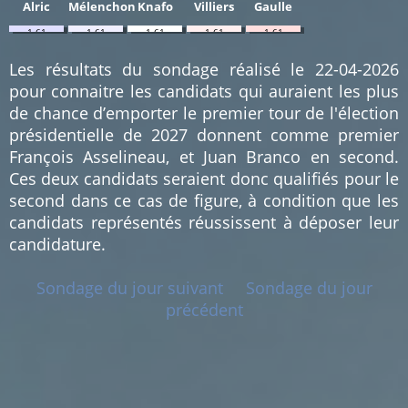
Alric
Mélenchon
Knafo
Villiers
Gaulle
1.61
1.61
1.61
1.61
1.61
%
%
%
%
%
(1)
(1)
(1)
(1)
(1)
Les résultats du sondage réalisé le 22-04-2026
pour connaitre les candidats qui auraient les plus
de chance d’emporter le premier tour de l'élection
présidentielle de 2027 donnent comme premier
François Asselineau, et Juan Branco en second.
Ces deux candidats seraient donc qualifiés pour le
second dans ce cas de figure, à condition que les
candidats représentés réussissent à déposer leur
candidature.
Sondage du jour suivant
Sondage du jour
précédent