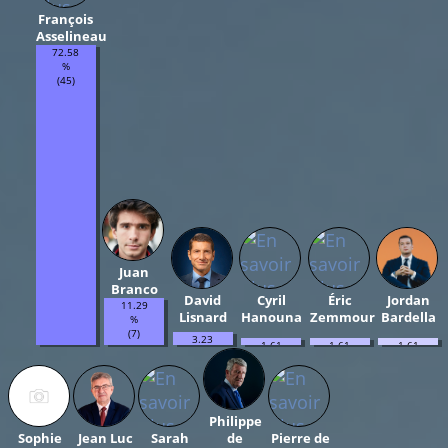
François
Asselineau
72.58
%
(45)
Juan
Branco
David
Cyril
Éric
Jordan
11.29
Lisnard
Hanouna
Zemmour
Bardella
%
(7)
3.23
1.61
1.61
1.61
%
%
%
%
(2)
(1)
(1)
(1)
Philippe
Sophie
Jean Luc
Sarah
de
Pierre de