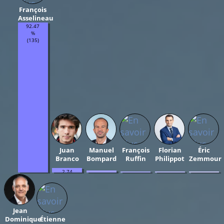
François
Asselineau
92.47
%
(135)
Juan
Manuel
François
Florian
Éric
Branco
Bompard
Ruffin
Philippot
Zemmour
2.74
1.37
0.68
0.68
0.68
%
%
%
%
%
(4)
(2)
(1)
(1)
(1)
Jean
Dominique
Étienne