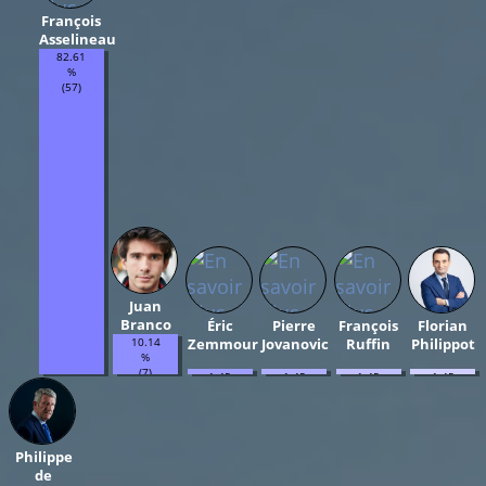
François
Asselineau
82.61
%
(57)
Juan
Branco
Éric
Pierre
François
Florian
10.14
Zemmour
Jovanovic
Ruffin
Philippot
%
(7)
1.45
1.45
1.45
1.45
%
%
%
%
(1)
(1)
(1)
(1)
Philippe
de