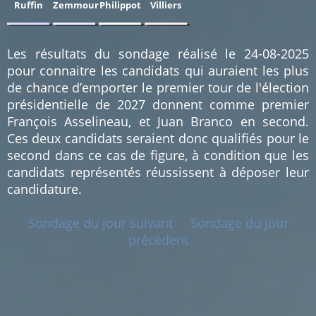
Ruffin
Zemmour
Philippot
Villiers
0.79
0.79
0.79
0.79
%
%
%
%
(1)
(1)
(1)
(1)
Les résultats du sondage réalisé le 24-08-2025
pour connaitre les candidats qui auraient les plus
de chance d’emporter le premier tour de l'élection
présidentielle de 2027 donnent comme premier
François Asselineau, et Juan Branco en second.
Ces deux candidats seraient donc qualifiés pour le
second dans ce cas de figure, à condition que les
candidats représentés réussissent à déposer leur
candidature.
Sondage du jour suivant
Sondage du jour
précédent