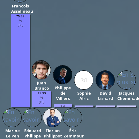
François
Asselineau
75.32
%
(58)
Juan
Philippe
Branco
de
Sophie
David
Jacques
12.99
%
Villiers
Alric
Lisnard
Cheminad
(10)
2.6
1.3
1.3
1.3
%
%
%
%
(2)
(1)
(1)
(1)
Marine
Edouard
Florian
Éric
Le Pen
Philippe
Philippot
Zemmour