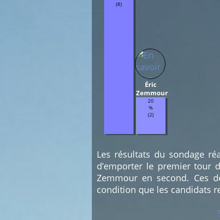
(8)
Éric
Zemmour
20
%
(2)
Les résultats du sondage réa
d’emporter le premier tour d
Zemmour en second. Ces deu
condition que les candidats r