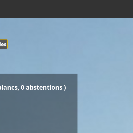
les
blancs, 0 abstentions )