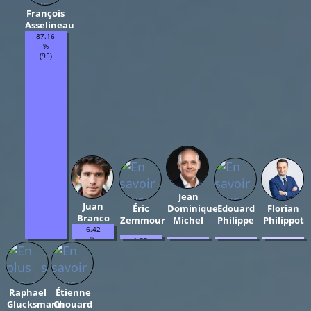
François
Asselineau
87.16
%
(95)
Jean
Juan
Éric
Dominique
Edouard
Florian
Branco
Zemmour
Michel
Philippe
Philippot
6.42
%
1.83
0.92
0.92
0.92
(7)
%
%
%
%
(2)
(1)
(1)
(1)
Raphael
Étienne
Glucksmann
Chouard