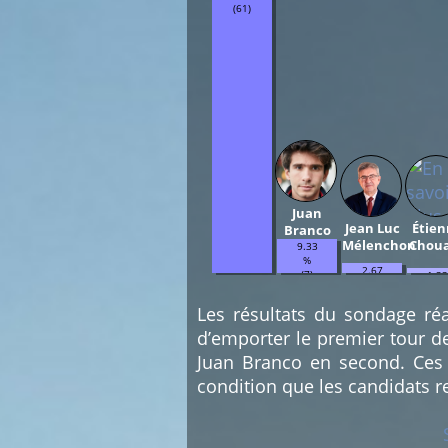
(61)
Juan
Jean Luc
Étien
Branco
Mélenchon
Chou
9.33
%
2.67
(7)
1.33
%
%
(2)
(1)
Les résultats du sondage réa
d’emporter le premier tour d
Juan Branco en second. Ces 
condition que les candidats r