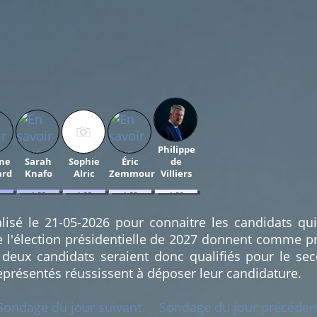
Philippe
ne
Sarah
Sophie
Éric
de
ard
Knafo
Alric
Zemmour
Villiers
1.33
1.33
1.33
1.33
%
%
%
%
(1)
(1)
(1)
(1)
lisé le 21-05-2026 pour connaitre les candidats qu
e l'élection présidentielle de 2027 donnent comme pr
deux candidats seraient donc qualifiés pour le sec
eprésentés réussissent à déposer leur candidature.
Sondage du jour suivant
Sondage du jour précéden