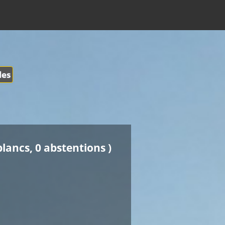
les
blancs, 0 abstentions )