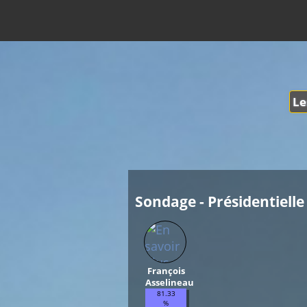
Le
Sondage - Présidentielle 
François
Asselineau
81.33
%