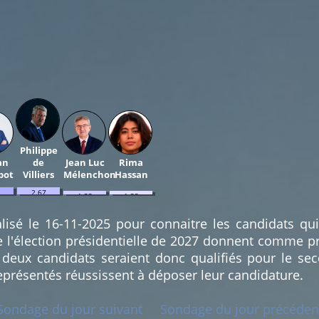
Philippe
an
de
Jean Luc
Rima
pot
Villiers
Mélenchon
Hassan
2.67
1.33
1.33
%
%
%
(2)
(1)
(1)
lisé le 16-11-2025 pour connaitre les candidats qu
e l'élection présidentielle de 2027 donnent comme pr
deux candidats seraient donc qualifiés pour le sec
eprésentés réussissent à déposer leur candidature.
Sondage du jour suivant
Sondage du jour précéden