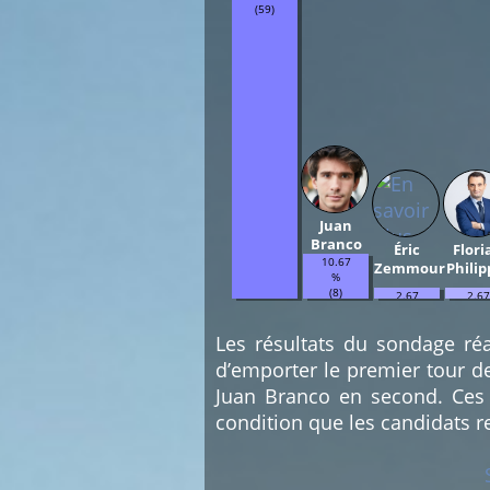
(59)
Juan
Branco
Éric
Flori
10.67
Zemmour
Philip
%
(8)
2.67
2.67
%
%
(2)
(2)
Les résultats du sondage réa
d’emporter le premier tour d
Juan Branco en second. Ces 
condition que les candidats r