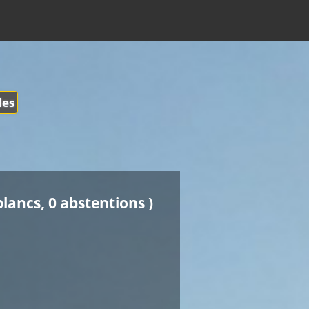
les
blancs, 0 abstentions )