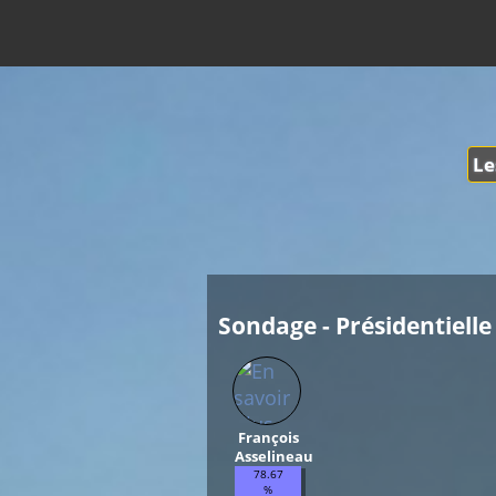
Le
Sondage - Présidentielle 
François
Asselineau
78.67
%