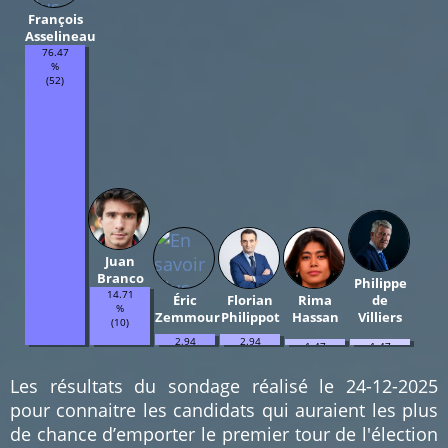
François
Asselineau
76.47
%
(52)
Juan
Branco
Philippe
14.71
Éric
Florian
Rima
de
%
Zemmour
Philippot
Hassan
Villiers
(10)
2.94
2.94
1.47
1.47
%
%
%
%
(2)
(2)
(1)
(1)
Les résultats du sondage réalisé le 24-12-2025
pour connaitre les candidats qui auraient les plus
de chance d’emporter le premier tour de l'élection