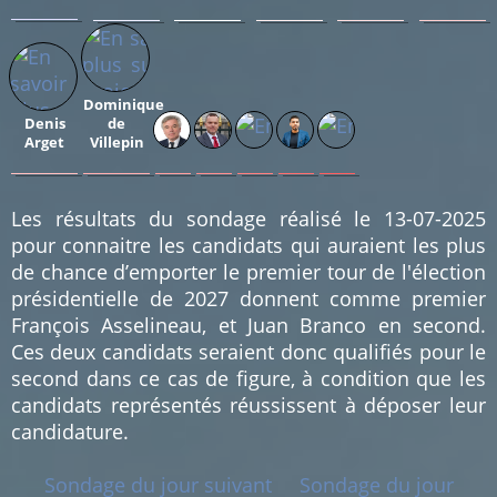
0.25
0.13
0.13
0.13
0.13
0.13
%
%
%
%
%
%
(2)
(1)
(1)
(1)
(1)
(1)
Dominique
Denis
de
Arget
Villepin
0.13
0.13
0.13
0.13
0.13
0.13
0.13
%
%
%
%
%
%
%
(1)
(1)
(1)
(1)
(1)
(1)
(1)
Les résultats du sondage réalisé le 13-07-2025
pour connaitre les candidats qui auraient les plus
de chance d’emporter le premier tour de l'élection
présidentielle de 2027 donnent comme premier
François Asselineau, et Juan Branco en second.
Ces deux candidats seraient donc qualifiés pour le
second dans ce cas de figure, à condition que les
candidats représentés réussissent à déposer leur
candidature.
Sondage du jour suivant
Sondage du jour