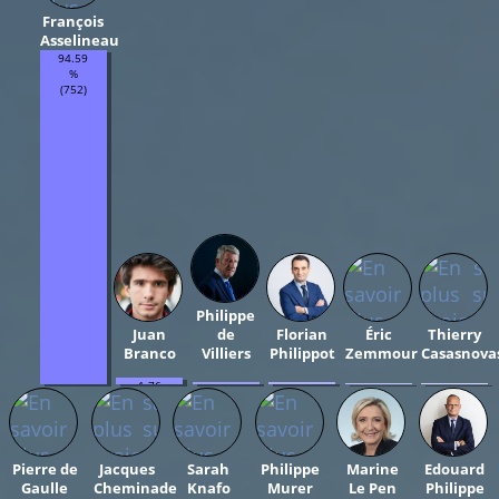
François
Asselineau
94.59
%
(752)
Philippe
Juan
de
Florian
Éric
Thierry
Branco
Villiers
Philippot
Zemmour
Casasnova
1.76
0.75
0.5
0.38
0.25
%
%
%
%
%
(14)
(6)
(4)
(3)
(2)
Pierre de
Jacques
Sarah
Philippe
Marine
Edouard
Gaulle
Cheminade
Knafo
Murer
Le Pen
Philippe