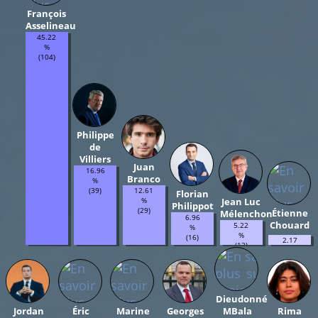
François
Asselineau
45.22
%
(104)
Philippe
de
Villiers
Juan
16.96
Branco
%
(39)
12.61
Florian
%
Jean Luc
Philippot
(29)
Étienne
Mélenchon
6.96
Chouard
5.22
%
%
(16)
2.17
(12)
%
(5)
Dieudonné
Jordan
Éric
Marine
Georges
MBala
Rima