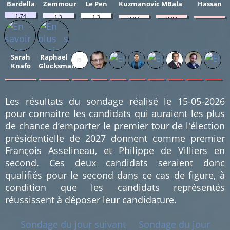
Bardella
Zemmour
Le Pen
Kuzmanovic
MBala
Hassan
1.74
1.3
1.3
0.87
0.87
0.43
%
%
%
%
%
%
(4)
(3)
(3)
(2)
(2)
(1)
Sarah
Raphael
Knafo
Glucksmann
0.43
0.43
0.43
0.43
0.43
0.43
0.43
0.43
0.43
0.43
%
%
%
%
%
%
%
%
%
%
(1)
(1)
(1)
(1)
(1)
(1)
(1)
(1)
(1)
(1)
Les résultats du sondage réalisé le 15-05-2026
pour connaitre les candidats qui auraient les plus
de chance d’emporter le premier tour de l'élection
présidentielle de 2027 donnent comme premier
François Asselineau, et Philippe de Villiers en
second. Ces deux candidats seraient donc
qualifiés pour le second dans ce cas de figure, à
condition que les candidats représentés
réussissent à déposer leur candidature.
Sondage du jour suivant
Sondage du jour