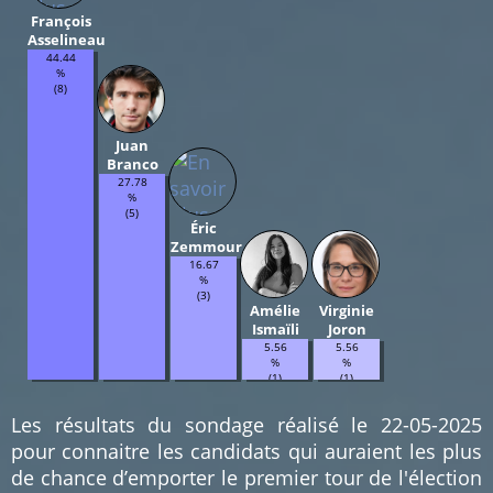
François
Asselineau
44.44
%
(8)
Juan
Branco
27.78
%
(5)
Éric
Zemmour
16.67
%
(3)
Amélie
Virginie
Ismaïli
Joron
5.56
5.56
%
%
(1)
(1)
Les résultats du sondage réalisé le 22-05-2025
pour connaitre les candidats qui auraient les plus
de chance d’emporter le premier tour de l'élection