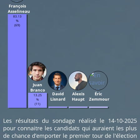
François
Asselineau
83.13
%
(69)
Juan
Branco
David
Alexis
Éric
13.25
Lisnard
Haupt
Zemmour
%
(11)
1.2
1.2
1.2
%
%
%
(1)
(1)
(1)
Les résultats du sondage réalisé le 14-10-2025
pour connaitre les candidats qui auraient les plus
de chance d’emporter le premier tour de l'élection