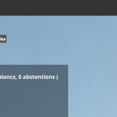
les
blancs, 0 abstentions )