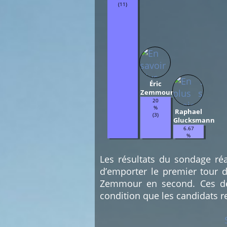
(11)
Éric
Zemmour
20
%
Raphael
(3)
Glucksmann
6.67
%
(1)
Les résultats du sondage réa
d’emporter le premier tour d
Zemmour en second. Ces deu
condition que les candidats r