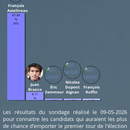
François
Asselineau
87.84
%
(65)
Nicolas
Juan
Éric
Dupont
François
Branco
Zemmour
Aignan
Ruffin
8.11
%
1.35
1.35
1.35
(6)
%
%
%
(1)
(1)
(1)
Les résultats du sondage réalisé le 09-05-2026
pour connaitre les candidats qui auraient les plus
de chance d’emporter le premier tour de l'élection