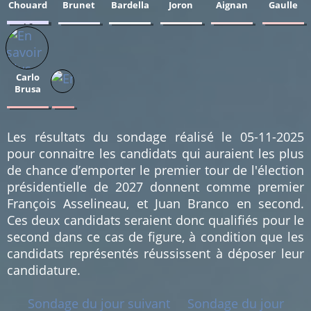
Chouard
Brunet
Bardella
Joron
Aignan
Gaulle
1.3
0.65
0.65
0.65
0.65
0.65
%
%
%
%
%
%
(2)
(1)
(1)
(1)
(1)
(1)
Carlo
Brusa
0.65
0.65
%
%
(1)
(1)
Les résultats du sondage réalisé le 05-11-2025
pour connaitre les candidats qui auraient les plus
de chance d’emporter le premier tour de l'élection
présidentielle de 2027 donnent comme premier
François Asselineau, et Juan Branco en second.
Ces deux candidats seraient donc qualifiés pour le
second dans ce cas de figure, à condition que les
candidats représentés réussissent à déposer leur
candidature.
Sondage du jour suivant
Sondage du jour