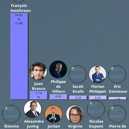
François
Asselineau
74.03
%
(114)
Philippe
Juan
de
Sarah
Florian
Éric
Branco
Villiers
Knafo
Philippot
Zemmour
7.14
4.55
%
3.25
3.25
1.95
%
(11)
%
%
%
(7)
(5)
(5)
(3)
Alexandre
Nicolas
Étienne
Juving
Jordan
Virginie
Dupont
Pierre de