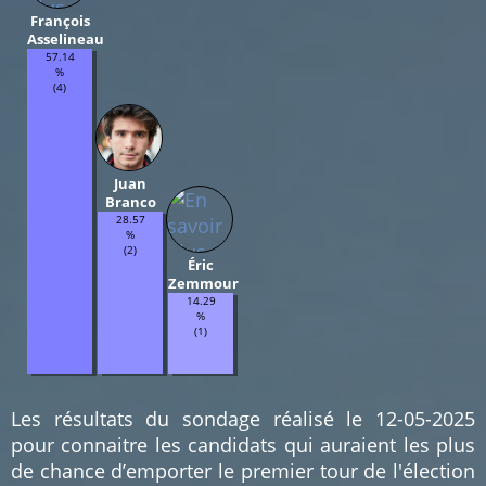
François
Asselineau
57.14
%
(4)
Juan
Branco
28.57
%
(2)
Éric
Zemmour
14.29
%
(1)
Les résultats du sondage réalisé le 12-05-2025
pour connaitre les candidats qui auraient les plus
de chance d’emporter le premier tour de l'élection