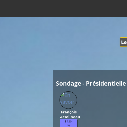
Le
Sondage - Présidentielle 
François
Asselineau
54.84
%