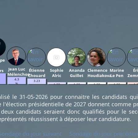
ppe
Jean Luc
Étienne
Sophie
Ananda
Clemence
Marine
Ér
rs
Mélenchon
Chouard
Alric
Guillet
Houdiakova
Le Pen
Zem
4.3
3.23
%
1.08
1.08
1.08
1.08
1.
%
(4)
%
%
%
%
%
(3)
(1)
(1)
(1)
(1)
(1
lisé le 31-05-2026 pour connaitre les candidats qu
e l'élection présidentielle de 2027 donnent comme pr
deux candidats seraient donc qualifiés pour le sec
eprésentés réussissent à déposer leur candidature.
Sondage du jour suivant
Sondage du jour précéden