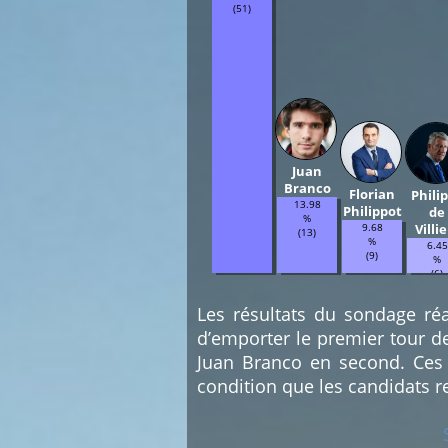
(51)
Juan
Branco
Florian
Phili
13.98
Philippot
de
%
9.68
Villie
(13)
%
6.45
(9)
%
(6)
Les résultats du sondage réa
d’emporter le premier tour d
Juan Branco en second. Ces 
condition que les candidats r