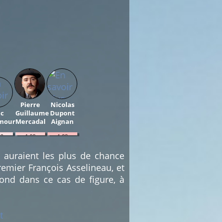
Pierre
Nicolas
ic
Guillaume
Dupont
mour
Mercadal
Aignan
08
1.08
1.08
%
%
)
(1)
(1)
i auraient les plus de chance
emier François Asselineau, et
ond dans ce cas de figure, à
t