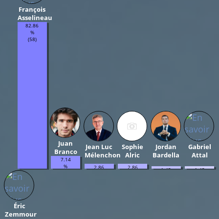
François
Asselineau
82.86
%
(58)
Juan
Jean Luc
Sophie
Jordan
Gabriel
Branco
Mélenchon
Alric
Bardella
Attal
7.14
%
2.86
2.86
1.43
1.43
(5)
%
%
%
%
(2)
(2)
(1)
(1)
Éric
Zemmour