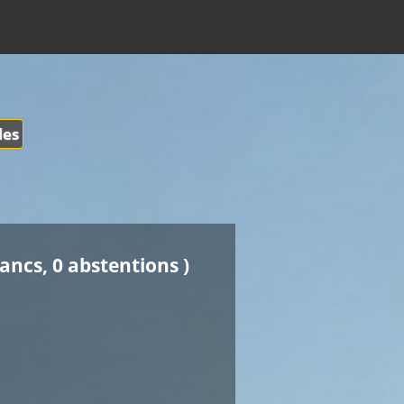
les
lancs, 0 abstentions )