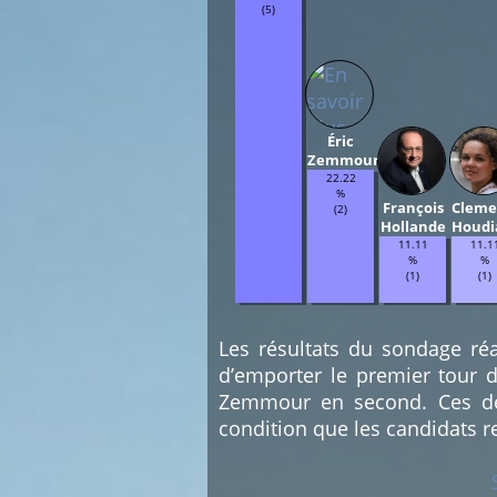
(5)
Éric
Zemmour
22.22
%
François
Cleme
(2)
Hollande
Houdi
11.11
11.1
%
%
(1)
(1)
Les résultats du sondage réa
d’emporter le premier tour d
Zemmour en second. Ces deu
condition que les candidats r