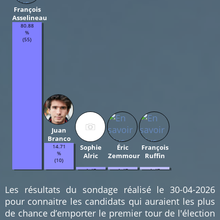
François
Asselineau
80.88
%
(55)
Juan
Branco
14.71
Sophie
Éric
François
%
Alric
Zemmour
Ruffin
(10)
1.47
1.47
1.47
%
%
%
(1)
(1)
(1)
Les résultats du sondage réalisé le 30-04-2026
pour connaitre les candidats qui auraient les plus
de chance d’emporter le premier tour de l'élection