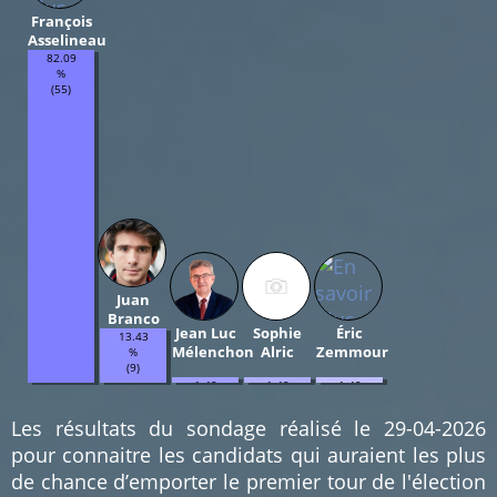
François
Asselineau
82.09
%
(55)
Juan
Branco
Jean Luc
Sophie
Éric
13.43
Mélenchon
Alric
Zemmour
%
(9)
1.49
1.49
1.49
%
%
%
(1)
(1)
(1)
Les résultats du sondage réalisé le 29-04-2026
pour connaitre les candidats qui auraient les plus
de chance d’emporter le premier tour de l'élection