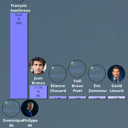
François
Asselineau
76.47
%
(39)
Juan
Yaël
Branco
Étienne
Braun
Éric
David
11.76
Chouard
Pivet
Zemmour
Lisnard
%
(6)
1.96
1.96
1.96
1.96
%
%
%
%
(1)
(1)
(1)
(1)
Dominique
Philippe
de
de