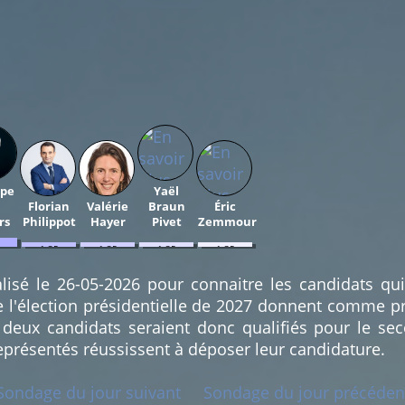
ppe
Yaël
Florian
Valérie
Braun
Éric
rs
Philippot
Hayer
Pivet
Zemmour
1.35
1.35
1.35
1.35
%
%
%
%
(1)
(1)
(1)
(1)
lisé le 26-05-2026 pour connaitre les candidats qu
e l'élection présidentielle de 2027 donnent comme pr
deux candidats seraient donc qualifiés pour le sec
eprésentés réussissent à déposer leur candidature.
Sondage du jour suivant
Sondage du jour précéden