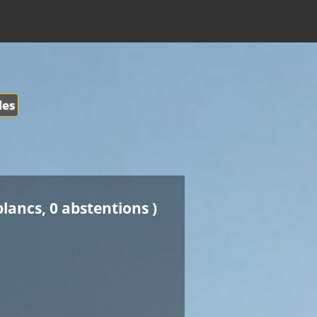
les
blancs, 0 abstentions )