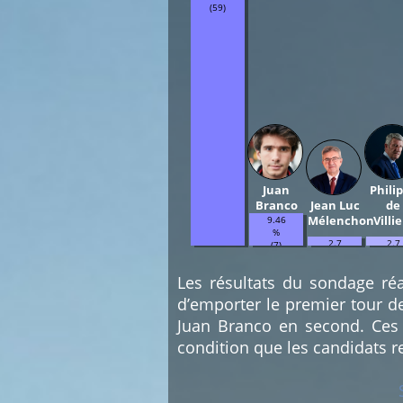
(59)
Phili
Juan
Jean Luc
de
Branco
Mélenchon
Villie
9.46
%
2.7
2.7
(7)
%
%
(2)
(2)
Les résultats du sondage réa
d’emporter le premier tour d
Juan Branco en second. Ces 
condition que les candidats r