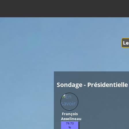
Le
Sondage - Présidentielle 
François
Asselineau
79.73
%