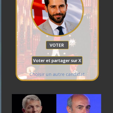
Florian
Philippe
Raphael
Philippot
Marine
de
Glucksmann
Gabriel
François
Juan
Tondelier
Villiers
Attal
Hollande
Branco
Choisir un autre candidat
Alexis
Anasse
Wagram
Kazib