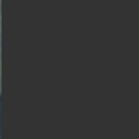
Branco
Philippe
de
Raphael
Éric
Gabriel
Florian
Villiers
Alexis
Glucksmann
Zemmour
Attal
Marine
Philippot
Wagram
Tondelier
François
Anasse
Hollande
Kazib
Présidentielle 2027 : Sondage en date du
06-08-2026
< détails