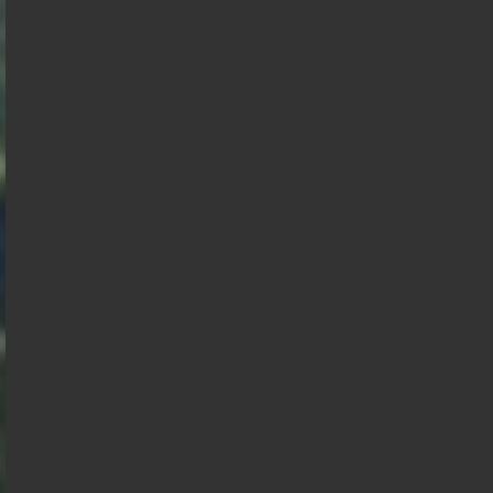
Nicolas
Anasse
Dupont
Kazib
Aignan
Présidentielle 2027 : Sondage en date du
05-08-2026
< détails
François
Asselineau
Marine Le
Pen
Bruno
Jean Luc
Retailleau