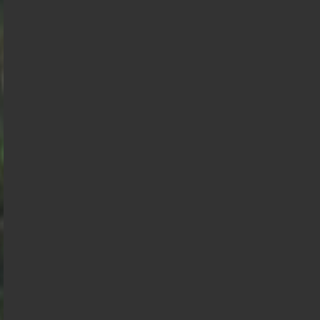
Edouard
Mélenchon
Philippe
Philippe
de
Villiers
Gabriel
Juan
Raphael
Éric
Florian
Alexis
François
Attal
Branco
Glucksmann
Zemmour
Philippot
Wagram
Hollande
Nicolas
Anasse
Dupont
Kazib
Aignan