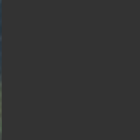
François
Asselineau
Marine Le
Bruno
Pen
Jean Luc
Edouard
Retailleau
Mélenchon
Philippe
Juan
Branco
Philippe
de
Raphael
Gabriel
Éric
Villiers
Florian
Glucksmann
Alexis
Attal
Zemmour
François
Philippot
Wagram
Hollande