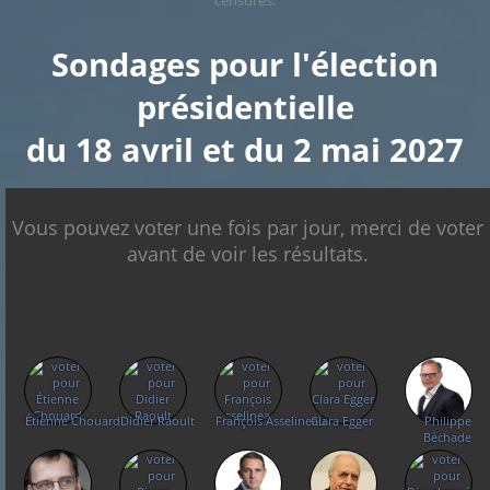
censurés.
Sondages pour l'élection
présidentielle
du 18 avril et du 2 mai 2027
X
Présidentielle 2027 : Sondage en date du
Vous pouvez voter une fois par jour, merci de voter
07-08-2026
< détails
avant de voir les résultats.
François
Marine Le
Asselineau
Pen
Jean Luc
Mélenchon
Étienne Chouard
Didier Raoult
François Asselineau
Clara Egger
Philippe
Bruno
Edouard
Béchade
Retailleau
Philippe
Juan