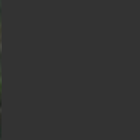
Jean Luc
Bruno
Mélenchon
Edouard
Retailleau
Philippe
Philippe
de
Villiers
Gabriel
Juan
Éric
Raphael
Attal
Florian
Branco
Zemmour
Alexis
François
Glucksmann
Philippot
Wagram
Hollande
Nicolas
Marine
Dupont
Tondelier
Aignan