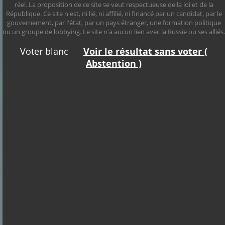
réel. La proposition de ce site se veut respectueuse de la loi et de la
République. Ce site n'est, ni lié, ni affilié, ni financé par un candidat, par le
gouvernement, par l'état, par un pays étranger, une formation politique
ou un groupe de lobbying. Le site n'a aucun lien avec la Russie ou ses alliés.
Voter blanc
Voir le résultat sans voter (
Philippe
Abstention )
de
Raphael
Gabriel
Éric
Villiers
Florian
Glucksmann
Alexis
Attal
Zemmour
François
Philippot
Wagram
Hollande
Nicolas
Anasse
Dupont
Kazib
Aignan