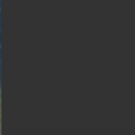
Présidentielle 2027 : Sondage en date du
04-08-2026
< détails
Marine Le
Pen
François
Jean Luc
Asselineau
Bruno
Mélenchon
Retailleau
Edouard
Philippe
Philippe
de
Villiers
Juan
Raphael
Nicolas
Gabriel
Éric
Alexis
Branco
Glucksmann
Florian
Dupont
Attal
Zemmour