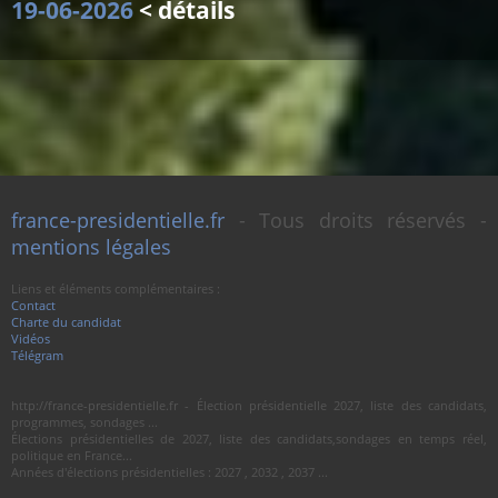
19-06-2026
< détails
france-presidentielle.fr
- Tous droits réservés -
mentions légales
Liens et éléments complémentaires :
Contact
Charte du candidat
Vidéos
Télégram
http://france-presidentielle.fr - Élection présidentielle 2027, liste des candidats,
programmes, sondages ...
Élections présidentielles de 2027, liste des candidats,sondages en temps réel,
politique en France...
Années d'élections présidentielles : 2027 , 2032 , 2037 ...