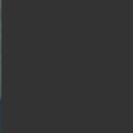
Retailleau
Edouard
Mélenchon
Philippe
Philippe
de
Villiers
Gabriel
Juan
Raphael
Éric
Florian
Alexis
François
Attal
Branco
Glucksmann
Zemmour
Philippot
Wagram
Hollande
Nicolas
Anasse
Dupont
Kazib
Aignan