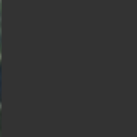
Wagram
Philippot
Aignan
François
Anasse
Hollande
Kazib
Présidentielle 2027 : Sondage en date du
03-08-2026
< détails
François
Marine Le
Asselineau
Pen