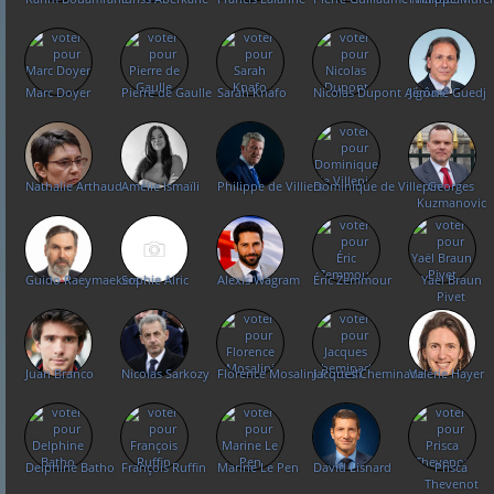
Marc Doyer
Pierre de Gaulle
Sarah Knafo
Nicolas Dupont Aignan
Jérôme Guedj
Nathalie Arthaud
Amélie Ismaïli
Philippe de Villiers
Dominique de Villepin
Georges
Kuzmanovic
Guido Raeymaekers
Sophie Alric
Alexis Wagram
Éric Zemmour
Yaël Braun
Pivet
Juan Branco
Nicolas Sarkozy
Florence Mosalini Portelli
Jacques Cheminade
Valérie Hayer
Delphine Batho
François Ruffin
Marine Le Pen
David Lisnard
Prisca
Thevenot