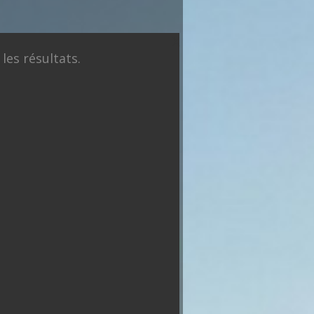
X
les résultats.
Nicolas
xis
François
Dupont
Marine
Florian
ram
Hollande
Aignan
Tondelier
Philippot