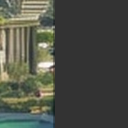
Classement par popularité : vous
des point. Re
Présidentielle 2027 : So
Marine Le
Pen
François
Jean Luc
Asselineau
B
Mélenchon
Reta