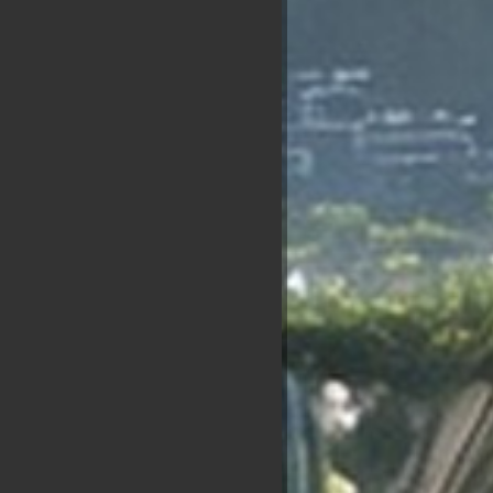
Nicolas
ian
Alexis
François
Anasse
Dupont
ippot
Wagram
Hollande
Kazib
Aignan
Haut du classement :
r tout
-
Nouveau Match