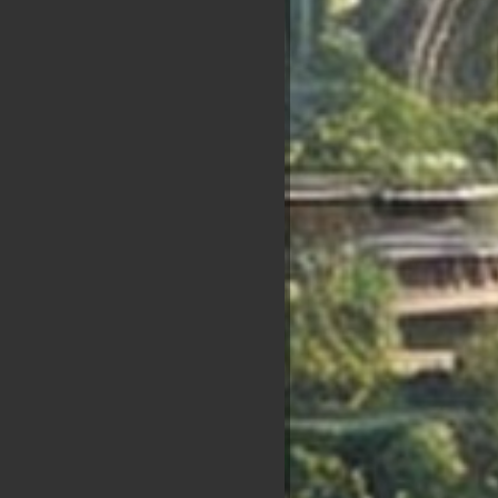
 gagne des points et l'autre perd
des candidats.
Nicolas
xis
Florian
Dupont
François
Anasse
ram
Philippot
Aignan
Hollande
Kazib