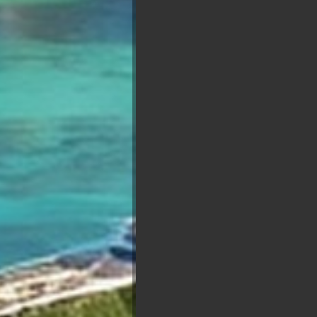
Présidentielle 2027 : So
François
Marine Le
Asselineau
Pen
Jean Luc
B
Mélenchon
Reta