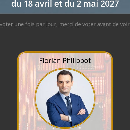
du 18 avril et du 2 mai 2027
ndage en date du 06-08-2026
< détails
oter une fois par jour, merci de voter avant de voir 
Florian Philippot
n Luc
Edouard
enchon
Philippe
Philippe
Juan
de
Gabriel
Raphael
Branco
Villiers
Éric
Ale
Attal
Glucksmann
Zemmour
Wag