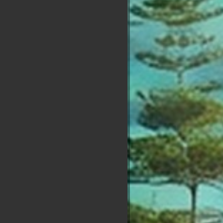
Nicolas
xis
Florian
Dupont
Marine
Anasse
ram
Philippot
Aignan
Tondelier
Kazib