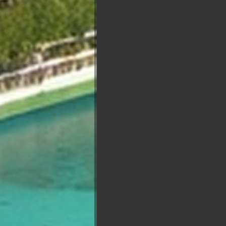
Présidentielle 2027 : So
Marine Le
Pen
François
Jean Luc
Asselineau
Mélenchon
Ed
Phi