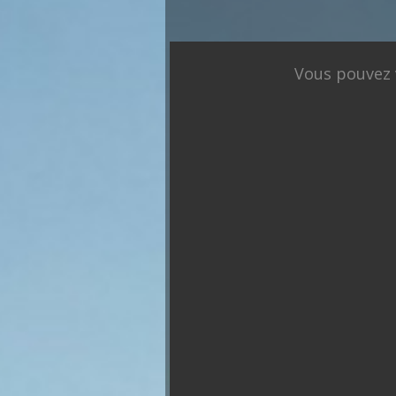
Présidentielle 2027 : So
Vous pouvez v
François
Asselineau
Marine Le
Bruno
Jea
Pen
Retailleau
Mél