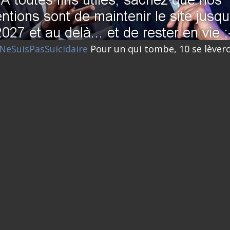
NeSuisPasSuicidaire
Pour un qui tombe, 10 se lèvero
(Mini jeu en cours de création)
ndage en date du 05-08-2026
< détails
n Luc
Edouard
enchon
Philippe