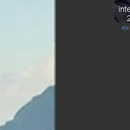
#Je
Présidentielle 2027 : So
François
Asselineau
Marine Le
Pen
Bruno
Jea
Retailleau
Mél