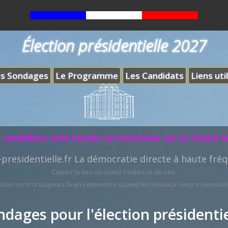
Élection présidentielle 2027
s Sondages
Le Programme
Les Candidats
Liens uti
 candidats sont invités en interview sur la chaine 
-presidentielle.fr La démocratie directe à haute fréq
Copiez le lien ou notez l'adresse du site.
Nous serons toujours là en septembre quand les réseaux seront censurés
ndages pour l'élection présidentie