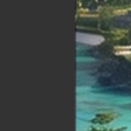
Nicolas
ian
Alexis
François
Marine
Dupont
ippot
Wagram
Hollande
Tondelier
Aignan