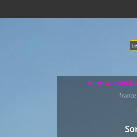
Le
Annonce : Tous les
france
So