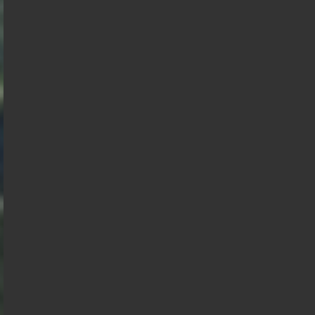
Nicolas
Marine
Dupont
Tondelier
Aignan
Présidentielle 2027 : Sondage en date du
02-08-2026
< détails
Marine Le
Pen
François
Jean Luc
Asselineau
Mélenchon
Edouard
Bruno
Philippe
Retailleau