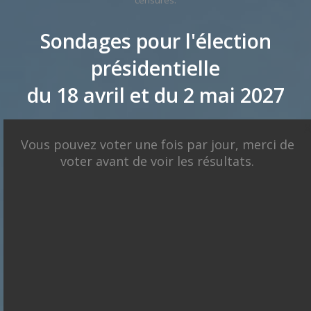
censurés.
Sondages pour l'élection
présidentielle
du 18 avril et du 2 mai 2027
X
Présidentielle 2027 : Sondage en date du
Vous pouvez voter une fois par jour, merci de
06-08-2026
< détails
voter avant de voir les résultats.
François
Asselineau
Marine Le
Edouard
Bruno
Pen
Jean Luc
Philippe
Retailleau
Mélenchon
Juan