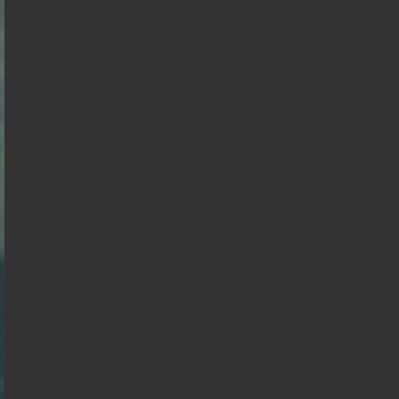
Juan
Raphael
Nicolas
Gabriel
Éric
Alexis
Branco
Glucksmann
Florian
Dupont
Attal
Zemmour
Wagram
Philippot
Aignan
François
Anasse
Hollande
Kazib
Présidentielle 2027 : Sondage en date du