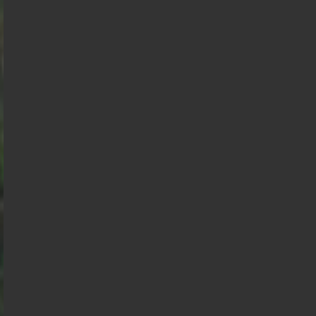
Philippe
de
Villiers
Juan
Raphael
Gabriel
Nicolas
Branco
Glucksmann
Éric
Alexis
Florian
Attal
Dupont
Zemmour
Wagram
Philippot
Aignan
Marine
Anasse
Tondelier
Kazib
Présidentielle 2027 : Sondage en date du