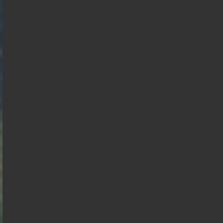
03-08-2026
< détails
François
Marine Le
Asselineau
Pen
Jean Luc
Bruno
Mélenchon
Edouard
Retailleau
Philippe
Philippe
de
Villiers
Gabriel
Juan
Éric
Raphael
Attal
Florian
Branco
Zemmour
Alexis
François
Glucksmann
Philippot
Wagram
Hollande