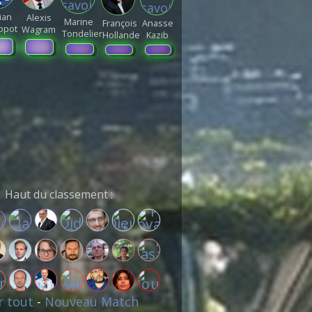
ian
Alexis
Marine
François
Anasse
ippot
Wagram
Tondelier
Hollande
Kazib
Haut du classement :
r tout
-
Nouveau Match