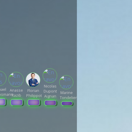
Nicolas
hael
Anasse
Florian
Dupont
Marine
cksmann
Kazib
Philippot
Aignan
Tondelier