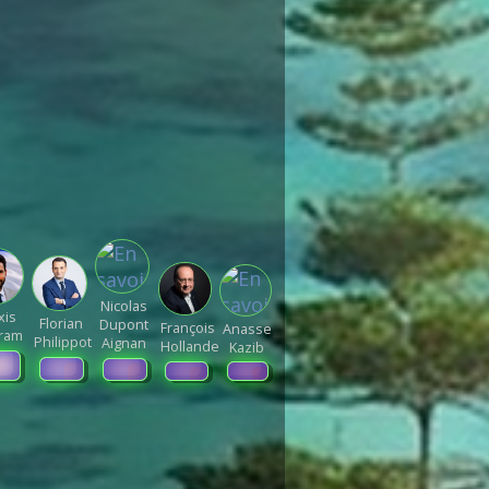
Nicolas
xis
Florian
Dupont
François
Anasse
ram
Philippot
Aignan
Hollande
Kazib