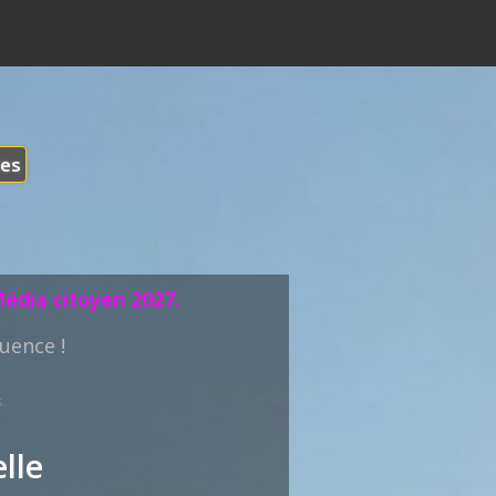
les
Média citoyen 2027.
uence !
.
lle