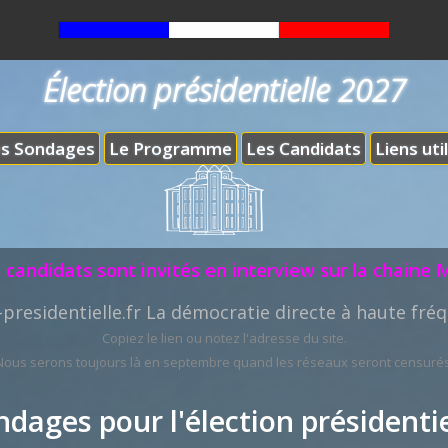
Élection présidentielle 2027
s Sondages
Le Programme
Les Candidats
Liens uti
 candidats sont invités en interview sur la chaine 
-presidentielle.fr La démocratie directe à haute fréq
Copiez le lien ou notez l'adresse du site.
Nous serons toujours là en septembre quand les réseaux seront censurés
ndages pour l'élection présidentie