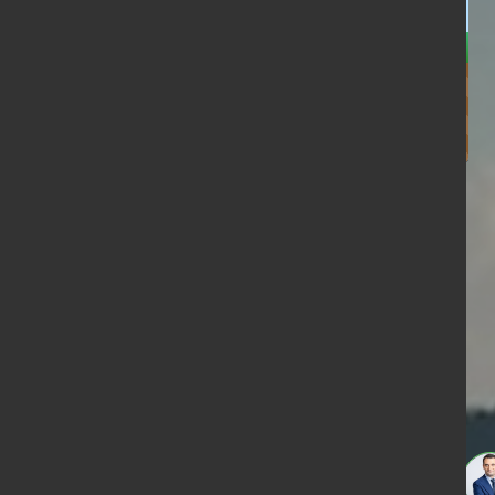
(Mini jeu en cours de création)
ndage en date du 07-08-2026
< détails
runo
Edouard
illeau
Philippe
Philippe