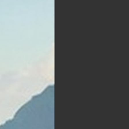
Présidentielle 2027 : So
François
Marine Le
Asselineau
Jean Luc
Pen
Mélenchon
B
Reta