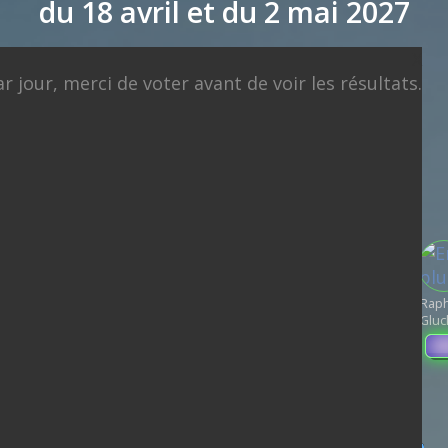
du 18 avril et du 2 mai 2027
X
ndage en date du 08-08-2026
< détails
 jour, merci de voter avant de voir les résultats.
runo
Edouard
illeau
Philippe
Philippe
Juan
de
Éric
Alexis
Gabriel
Branco
Rap
Villiers
Zemmour
Wagram
Attal
Glu