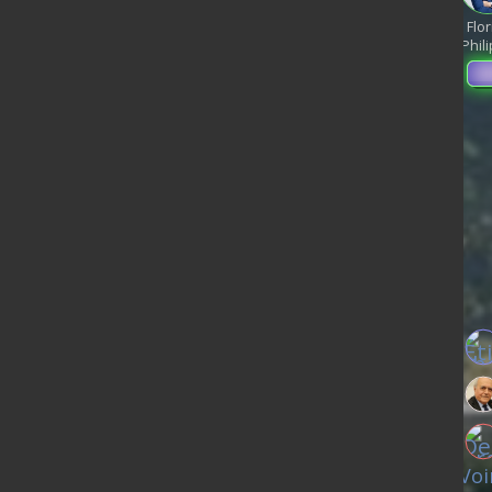
Juan
de
Raphael
Éric
Gabriel
Branco
Flor
Villiers
Glucksmann
Zemmour
Attal
Phil
- MATCH 2027 -
Cliquez sur le candidat que vous préférez
Choisir
Marine Le Pen
Voi