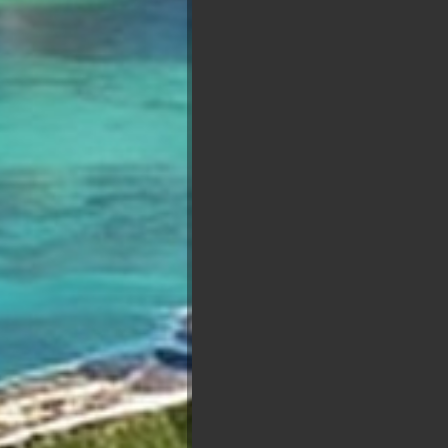
Présidentielle 2027 : So
François
Asselineau
Marine Le
Pen
Bruno
Jea
Retailleau
Mél