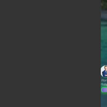
ndage en date du 05-08-2026
< détails
n Luc
Edouard
enchon
Philippe
Philippe
de
Gabriel
Juan
Raphael
Éric
Flor
Villiers
Attal
Branco
Glucksmann
Zemmour
Phil