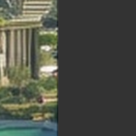
Classement par popularité : vous
des point. Re
Présidentielle 2027 : So
François
Asselineau
Marine Le
Bruno
Pen
Jea
Retailleau
Mél