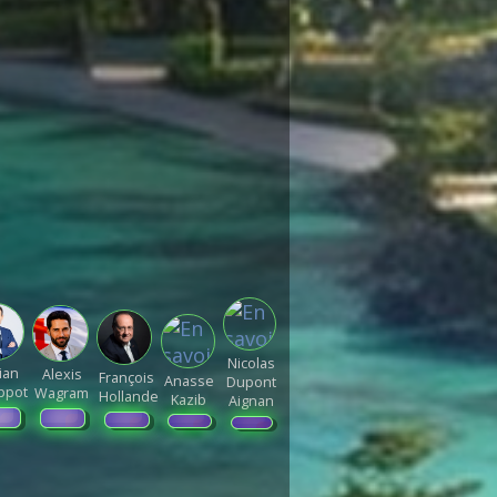
Nicolas
ian
Alexis
François
Anasse
Dupont
ippot
Wagram
Hollande
Kazib
Aignan