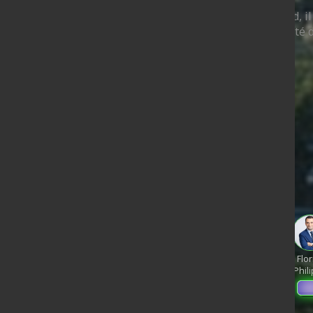
 choisissez votre candidat préféré parmi deux au hasard, il
commencez plusieurs fois, cela aide à établir la popularité 
ndage en date du 06-08-2026
< détails
n Luc
Edouard
enchon
Philippe
Philippe
Juan
de
Raphael
Gabriel
Éric
Branco
Villiers
Flor
Glucksmann
Attal
Zemmour
Phil