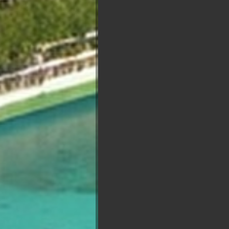
Présidentielle 2027 : So
Marine Le
Pen
François
Jean Luc
Asselineau
B
Mélenchon
Reta