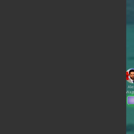
ndage en date du 04-08-2026
< détails
runo
illeau
Edouard
Philippe
Philippe
de
Juan
Raphael
Villiers
Gabriel
Éric
Ale
Branco
Glucksmann
Attal
Zemmour
Wag