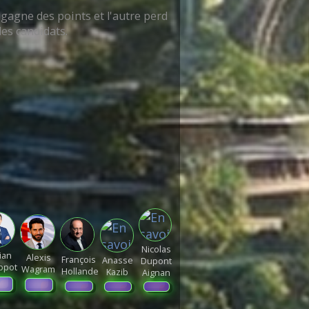
 gagne des points et l'autre perd
des candidats.
Nicolas
ian
Alexis
François
Anasse
Dupont
ippot
Wagram
Hollande
Kazib
Aignan