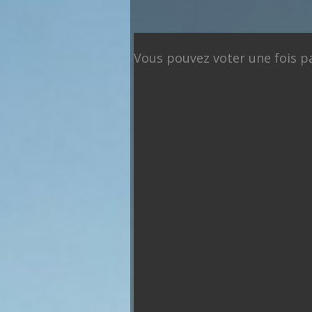
Présidentielle 2027 : So
Vous pouvez voter une fois par
François
Marine Le
Asselineau
Pen
Jean Luc
B
Mélenchon
Reta