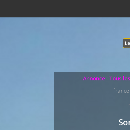
Le
Annonce : Tous les
france
So